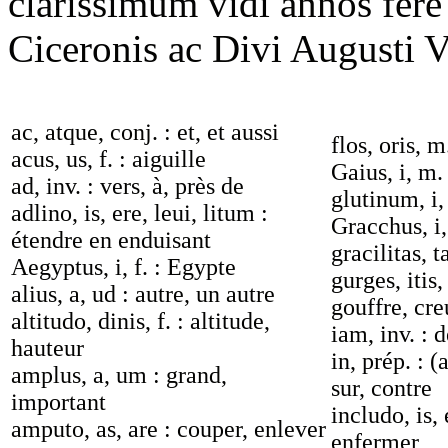
clarissimum vidi annos fere
Ciceronis ac Divi Augusti 
ac, atque, conj. : et, et aussi
flos, oris, m
acus, us, f. : aiguille
Gaius, i, m.
ad, inv. : vers, à, près de
glutinum, i, 
adlino, is, ere, leui, litum :
Gracchus, i
étendre en enduisant
gracilitas, ta
Aegyptus, i, f. : Egypte
gurges, itis,
alius, a, ud : autre, un autre
gouffre, cr
altitudo, dinis, f. : altitude,
iam, inv. : d
hauteur
in, prép. : (
amplus, a, um : grand,
sur, contre
important
includo, is, 
amputo, as, are : couper, enlever
enfermer