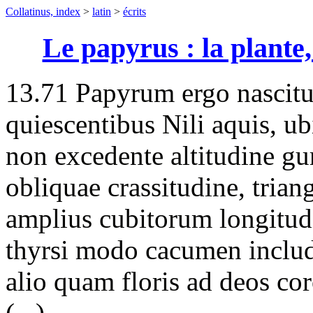
Collatinus, index
>
latin
>
écrits
Le papyrus : la plante,
13.71 Papyrum ergo nascitur
quiescentibus Nili aquis, u
non excedente altitudine gur
obliquae crassitudine, trian
amplius cubitorum longitudi
thyrsi modo cacumen includ
alio quam floris ad deos co
(...)