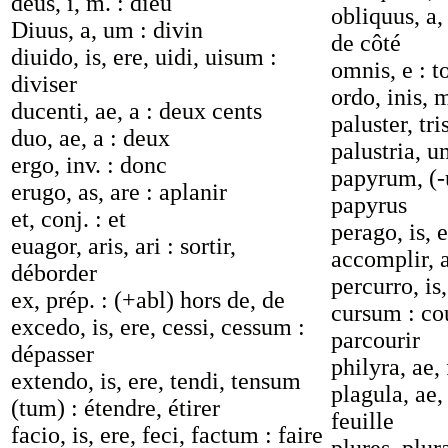
deus, i, m. : dieu
obliquus, a,
Diuus, a, um : divin
de côté
diuido, is, ere, uidi, uisum :
omnis, e : t
diviser
ordo, inis, m
ducenti, ae, a : deux cents
paluster, tr
duo, ae, a : deux
palustria, 
ergo, inv. : donc
papyrum, (-u
erugo, as, are : aplanir
papyrus
et, conj. : et
perago, is, 
euagor, aris, ari : sortir,
accomplir, 
déborder
percurro, is,
ex, prép. : (+abl) hors de, de
cursum : cou
excedo, is, ere, cessi, cessum :
parcourir
dépasser
philyra, ae, 
extendo, is, ere, tendi, tensum
plagula, ae, 
(tum) : étendre, étirer
feuille
facio, is, ere, feci, factum : faire