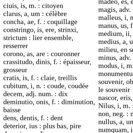
madeo, es, e
ciuis, is, m. : citoyen
magis, adv. 
clarus, a, um : célèbre
malleus, i, 
concha, ae, f. : coquillage
manus, us, f
constringo, is, ere, strinxi,
medium, ii, 
strictum : lier ensemble,
medius, a, u
resserrer
milieu, en 
corono, as, are : couronner
minus, adv.
crassitudo, dinis, f. : épaisseur,
modus, i, m
grosseur
monumentum,
cratis, is, f. : claie, treillis
souvenir, ob
cubitum, i, n. : coude, coudée
le souvenir
decem, adj. num. : dix
nascor, eris,
deminutio, onis, f. : diminution,
Nilus, i, m. 
baisse
non, neg. : 
dens, dentis, f. : dent
nullus, a, u
deterior, ius : plus bas, pire
numquam, in