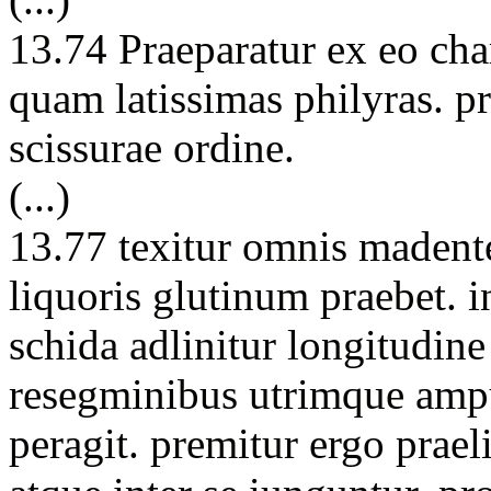
13.74 Praeparatur ex eo char
quam latissimas philyras. p
scissurae ordine.
(...)
13.77 texitur omnis madente
liquoris glutinum praebet. 
schida adlinitur longitudine
resegminibus utrimque amput
peragit. premitur ergo praeli