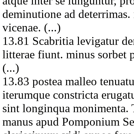
atque inter se iunguntur, p
deminutione ad deterrimas
vicenae. (...)
13.81 Scabritia levigatur d
litterae fiunt. minus sorbet 
(...)
13.83 postea malleo tenuatur
iterumque constricta erugatu
sint longinqua monimenta.
manus apud Pomponium Se