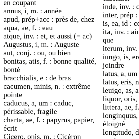
en coupant
inde, inv. : 
annus, i, m. : année
inter, prép 
apud, prép+acc : près de, chez
is, ea, id : c
aqua, ae, f. : eau
ita, inv. : ai
atque, inv. : et, et aussi (= ac)
que
Augustus, i, m. : Auguste
iterum, inv.
aut, conj. : ou, ou bien
iungo, is, e
bonitas, atis, f. : bonne qualité,
joindre
bonté
latus, a, um 
bracchialis, e : de bras
latus, eris, n
cacumen, minis, n. : extrême
leuigo, as, a
pointe
liquor, oris,
caducus, a, um : caduc,
littera, ae, f
périssable, fragile
longinquus, 
charta, ae, f. : papyrus, papier,
éloigné
écrit
longitudo, d
Cicero, onis, m. : Cicéron