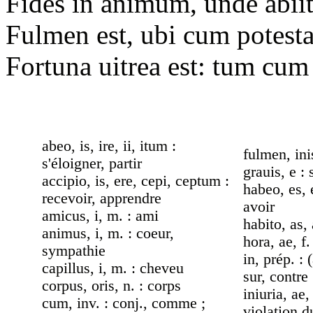
Fides in animum, unde abii
Fulmen est, ubi cum potestat
Fortuna uitrea est: tum cum 
abeo, is, ire, ii, itum :
fulmen, ini
s'éloigner, partir
grauis, e : 
accipio, is, ere, cepi, ceptum :
habeo, es, 
recevoir, apprendre
avoir
amicus, i, m. : ami
habito, as, 
animus, i, m. : coeur,
hora, ae, f.
sympathie
in, prép. : 
capillus, i, m. : cheveu
sur, contre
corpus, oris, n. : corps
iniuria, ae, 
cum, inv. : conj., comme ;
violation d