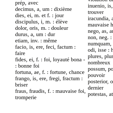
prép, avec
inuenio, is,
decimus, a, um : dixième
trouver
dies, ei, m. et f. : jour
iracundia, a
discipulus, i, m. : élève
mauvaise 
dolor, oris, m. : douleur
nego, as, ar
durus, a, um : dur
non, neg. :
etiam, inv. : même
numquam, in
facio, is, ere, feci, factum :
odi, isse : 
faire
plures, plur
fides, ei, f. : foi, loyauté bona -
nombreux
: bonne foi
possum, pot
fortuna, ae, f. : fortune, chance
pouvoir
frango, is, ere, fregi, fractum :
posterior, o
briser
dernier
fraus, fraudis, f. : mauvaise foi,
potestas, at
tromperie