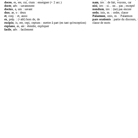
doceo
, es, ere, cui, ctum : enseigner (+ 2 acc.)
nam
, inv. : de fait, voyons, car
docte
, adv. : savamment
nisi
, inv. : si... ne... pas ; excepté
doctus
, a, um : savant
nondum
, inv. : (ne) pas encore
duo
, ae, o : deux
ordo
, inis, m. : ordre, classe
et
, conj. : et, aussi
Palaemon
, onis, m. : Palaemon
ex
, prép. : (+abl) hors de, de
pars orationis
: partie du discours,
excipio
, is, ere, cepi, ceptum : mettre à part (en tant qu'exception)
classe de mots
explano
, as, are : étendre, expliquer
facile
, adv. : facilement