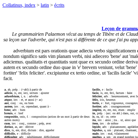
Collatinus, index
>
latin
>
écrits
Leçon de gramma
Le grammairien Palaemon vécut au temps de Tibère et de Claude, q
sa leçon sur l'adverbe, qui n'est pas si différente de ce que j'ai pu 
adverbium est pars orationis quae adiecta verbo significationem ei
nondum significo satis vim planam verbi, nisi adiecero 'bene' aut 'ma
adiciemus. qualitatis et quantitatis sunt quae ex secundo ordine derivant
autem ex secundo ordine duo quae in 'e' brevem veniunt, velut 'bene' 'mal
fortiter' 'felix feliciter'. excipiuntur ex tertio ordine, ut 'facilis facile' 'vi
facit.
a
, ab, prép. : (+abl) à partir de
facilis
, e : facile
adicio
, is, ere, ieci, iectum : ajouter
facio
, is, ere, feci, factum : faire
aduerbium
, i, n. : adverbe
feliciter
, adv. : heureusement, avec 
atque
, inv. : et, et aussi (= ac)
felix
, icis, heureux
aut
, conj. : ou, ou bien
fortis
, e : fort, vigoureux, courageu
autem
, inv. : or, cependant, quant à -
fortiter
, adv. : courageusement
bene
, adv. : bien
impleo
, es, ere, eui, etum : emplir
breuis
, e : bref
in
, prép. : (acc. ou abl.) dans, sur, c
conpositio
, onis, f. : composition (action de un mot à partir de deux
is
, ea, id : ce, cette
autres mots)
ita
, inv. : ainsi ; ita... ut, ainsi que
cum
, inv. : conj., comme ; prép, avec
item
, inv. : de même
deriuo
, as, are : dériver
lepide
, adv. : plaisamment, agréabl
dico
, is, ere, dixi, dictum : dire, appeler
lepidus
, a, um : plaisant, charmant,
difficilis
, e : difficile
male
, inv. : mal, vilainement
difficulter
, adv. : péniblement, difficilement
multus
, a, um : en grand nombre (s