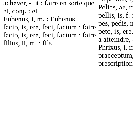
achever, - ut : faire en sorte que
Pelias, ae, m
et, conj. : et
pellis, is, f.
Euhenus, i, m. : Euhenus
pes, pedis, 
facio, is, ere, feci, factum : faire
peto, is, ere
facio, is, ere, feci, factum : faire
à atteindre,
filius, ii, m. : fils
Phrixus, i, 
praeceptum, 
prescription