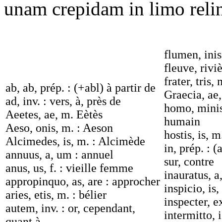
unam crepidam in limo reli
flumen, inis,
fleuve, rivi
frater, tris, 
ab, ab, prép. : (+abl) à partir de
Graecia, ae,
ad, inv. : vers, à, près de
homo, mini
Aeetes, ae, m. Eètès
humain
Aeso, onis, m. : Aeson
hostis, is, 
Alcimedes, is, m. : Alcimède
in, prép. : (
annuus, a, um : annuel
sur, contre
anus, us, f. : vieille femme
inauratus, a
appropinquo, as, are : approcher
inspicio, is
aries, etis, m. : bélier
inspecter, 
autem, inv. : or, cependant,
intermitto, 
quant à -