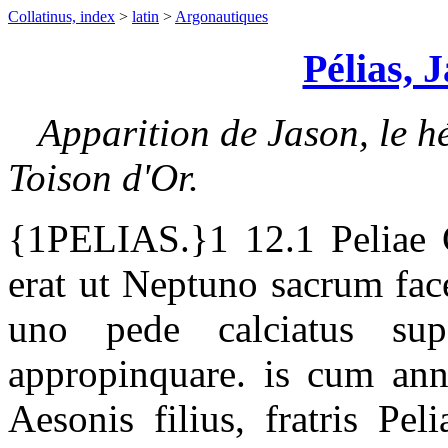
Collatinus, index
>
latin
>
Argonautiques
Pélias, 
Apparition de Jason, le hé
Toison d'Or.
{1PELIAS.}1 12.1 Peliae C
erat ut Neptuno sacrum face
uno pede calciatus sup
appropinquare. is cum ann
Aesonis filius, fratris Pe