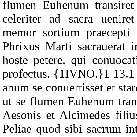
flumen Euhenum transiret 
celeriter ad sacra ueniret
memor sortium praecepti 
Phrixus Marti sacrauerat 
hoste petere. qui conuocat
profectus. {1IVNO.}1 13.1
anum se conuertisset et st
ut se flumen Euhenum trans
Aesonis et Alcimedes filiu
Peliae quod sibi sacrum int