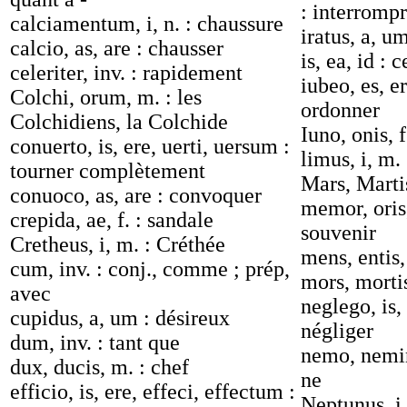
: interromp
calciamentum, i, n. : chaussure
iratus, a, um
calcio, as, are : chausser
is, ea, id : c
celeriter, inv. : rapidement
iubeo, es, er
Colchi, orum, m. : les
ordonner
Colchidiens, la Colchide
Iuno, onis, f
conuerto, is, ere, uerti, uersum :
limus, i, m.
tourner complètement
Mars, Marti
conuoco, as, are : convoquer
memor, oris,
crepida, ae, f. : sandale
souvenir
Cretheus, i, m. : Créthée
mens, entis, 
cum, inv. : conj., comme ; prép,
mors, mortis
avec
neglego, is, 
cupidus, a, um : désireux
négliger
dum, inv. : tant que
nemo, nemini
dux, ducis, m. : chef
ne
efficio, is, ere, effeci, effectum :
Neptunus, i